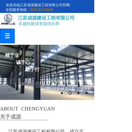
欢迎光临江苏成源建设工程有限公司官网❕
全国服务热线：
0523-81152018
江苏成源建设工程有限公司
卓越的建设资源供应商
精于业
诚于心
勤于行
自强不息 厚德载物
博学笃志
切问近思 求是创新 公诚勇毅
ABOUT CHENGYUAN
关于成源
江苏成源建设工程有限
公司，成立于